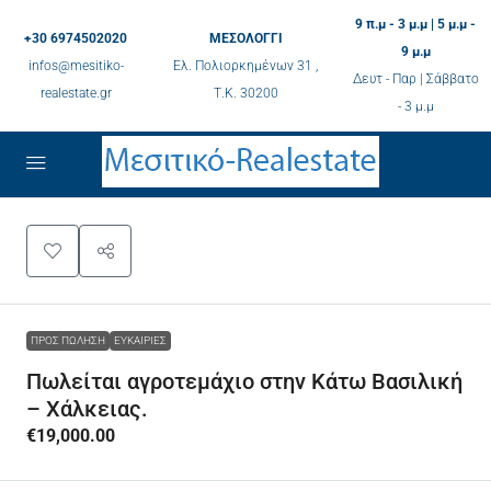
9 π.μ - 3 μ.μ | 5 μ.μ -
+30 6974502020
ΜΕΣΟΛΟΓΓΙ
9 μ.μ
infos@mesitiko-
Ελ. Πολιορκημένων 31 ,
Δευτ - Παρ | Σάββατο
realestate.gr
Τ.K. 30200
- 3 μ.μ
ΠΡΟΣ ΠΏΛΗΣΗ
ΕΥΚΑΙΡΊΕΣ
Πωλείται αγροτεμάχιο στην Κάτω Βασιλική
– Χάλκειας.
€19,000.00