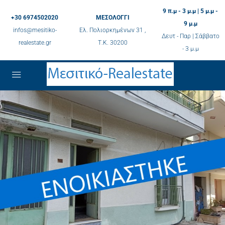
9 π.μ - 3 μ.μ | 5 μ.μ -
+30 6974502020
ΜΕΣΟΛΟΓΓΙ
9 μ.μ
infos@mesitiko-
Ελ. Πολιορκημένων 31 ,
Δευτ - Παρ | Σάββατο
realestate.gr
Τ.K. 30200
- 3 μ.μ