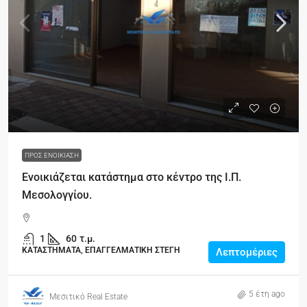
€300.00
€6.00
/τ.μ
ΠΡΟΣ ΕΝΟΙΚΊΑΣΗ
Ενοικιάζεται κατάστημα στο κέντρο της Ι.Π.
Μεσολογγίου.
1
60
τ.μ.
ΚΑΤΑΣΤΗΜΑΤΑ, ΕΠΑΓΓΕΛΜΑΤΙΚΗ ΣΤΕΓΗ
Λεπτομέριες
5 έτη ago
Μεσιτικό Real Estate