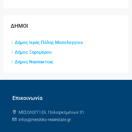
ΔΗΜΟΙ
Δήμος Ιεράς Πόλης Μεσολογγίου
Δήμος Ξηρομέρου
Δήμος Ναυπακτίας
Επικοινωνία
ΜΕΣΟΛΟΓΓΙ Ελ. Πολιορκημένων 31
infos@mesitiko-realestate.gr