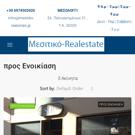
9 π.μ - 3 μ.μ | 5 μ.μ -
+30 6974502020
ΜΕΣΟΛΟΓΓΙ
9 μ.μ
infos@mesitiko-
Ελ. Πολιορκημένων 31 ,
Δευτ - Παρ | Σάββατο
realestate.gr
Τ.K. 30200
- 3 μ.μ
προς Ενοικίαση
3 Ακίνητα
Sort by:
Default Order
ΠΡΟΣ ΕΝΟΙΚΊΑΣΗ
ΠΡΟΤΕΙΝΌΜΕΝΑ