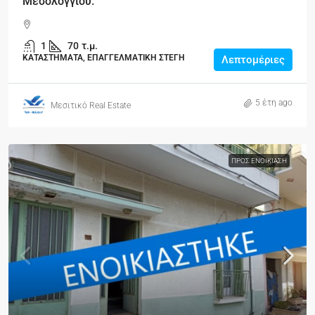
Μεσολογγίου.
1
70
τ.μ.
ΚΑΤΑΣΤΗΜΑΤΑ, ΕΠΑΓΓΕΛΜΑΤΙΚΗ ΣΤΕΓΗ
Λεπτομέριες
5 έτη ago
Μεσιτικό Real Estate
ΠΡΟΣ ΕΝΟΙΚΊΑΣΗ