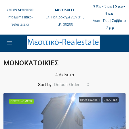
9 π.μ - 3 μ.μ | 5 μ.μ -
+30 6974502020
ΜΕΣΟΛΟΓΓΙ
9 μ.μ
infos@mesitiko-
Ελ. Πολιορκημένων 31 ,
Δευτ - Παρ | Σάββατο
realestate.gr
Τ.K. 30200
- 3 μ.μ
ΜΟΝΟΚΑΤΟΙΚΙΕΣ
4 Ακίνητα
Sort by:
Default Order
ΠΡΟΣ ΠΏΛΗΣΗ
ΕΥΚΑΙΡΊΕΣ
ΠΡΟΤΕΙΝΌΜΕΝΑ