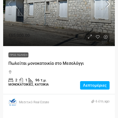
€65,000.00
€678.00
/τ.μ
ΠΡΟΣ ΠΏΛΗΣΗ
Πωλείται μονοκατοικία στο Μεσολόγγι
2
1
96
τ.μ.
ΜΟΝΟΚΑΤΟΙΚΙΕΣ, ΚΑΤΟΙΚΙΑ
Λεπτομέριες
6 έτη ago
Μεσιτικό Real Estate