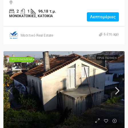
2
1
96,18
τ.μ.
ΜΟΝΟΚΑΤΟΙΚΙΕΣ, ΚΑΤΟΙΚΙΑ
Λεπτομέριες
6 έτη ago
Μεσιτικό Real Estate
ΠΡΟΣ ΠΏΛΗΣΗ
ΠΡΟΤΕΙΝΌΜΕΝΑ
€34,000.00
€432.00
/τ.μ