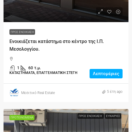
€300.00
€6.00
/τ.μ
ΠΡΟΣ ΕΝΟΙΚΊΑΣΗ
Ενοικιάζεται κατάστημα στο κέντρο της Ι.Π.
Μεσολογγίου.
1
60
τ.μ.
ΚΑΤΑΣΤΗΜΑΤΑ, ΕΠΑΓΓΕΛΜΑΤΙΚΗ ΣΤΕΓΗ
Λεπτομέριες
5 έτη ago
Μεσιτικό Real Estate
ΠΡΟΣ ΕΝΟΙΚΊΑΣΗ
ΕΥΚΑΙΡΊΕΣ
ΠΡΟΤΕΙΝΌΜΕΝΑ