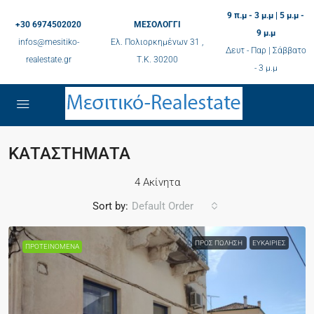
9 π.μ - 3 μ.μ | 5 μ.μ -
+30 6974502020
ΜΕΣΟΛΟΓΓΙ
9 μ.μ
infos@mesitiko-
Ελ. Πολιορκημένων 31 ,
Δευτ - Παρ | Σάββατο
realestate.gr
Τ.K. 30200
- 3 μ.μ
ΚΑΤΑΣΤΗΜΑΤΑ
4 Ακίνητα
Sort by:
Default Order
ΠΡΟΣ ΠΏΛΗΣΗ
ΕΥΚΑΙΡΊΕΣ
ΠΡΟΤΕΙΝΌΜΕΝΑ