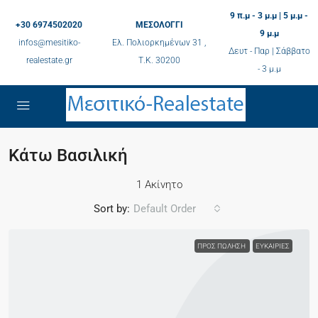
9 π.μ - 3 μ.μ | 5 μ.μ -
+30 6974502020
ΜΕΣΟΛΟΓΓΙ
9 μ.μ
infos@mesitiko-
Ελ. Πολιορκημένων 31 ,
Δευτ - Παρ | Σάββατο
realestate.gr
Τ.K. 30200
- 3 μ.μ
Κάτω Βασιλική
1 Ακίνητο
Sort by:
Default Order
ΠΡΟΣ ΠΏΛΗΣΗ
ΕΥΚΑΙΡΊΕΣ