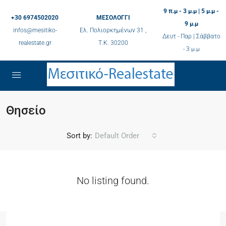
9 π.μ - 3 μ.μ | 5 μ.μ -
+30 6974502020
ΜΕΣΟΛΟΓΓΙ
9 μ.μ
infos@mesitiko-
Ελ. Πολιορκημένων 31 ,
Δευτ - Παρ | Σάββατο
realestate.gr
Τ.K. 30200
- 3 μ.μ
Θησείο
Sort by:
Default Order
No listing found.