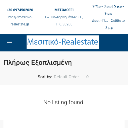
9 π.μ - 3 μ.μ | 5 μ.μ -
+30 6974502020
ΜΕΣΟΛΟΓΓΙ
9 μ.μ
infos@mesitiko-
Ελ. Πολιορκημένων 31 ,
Δευτ - Παρ | Σάββατο
realestate.gr
Τ.K. 30200
- 3 μ.μ
Πλήρως Εξοπλισμένη
Sort by:
Default Order
No listing found.