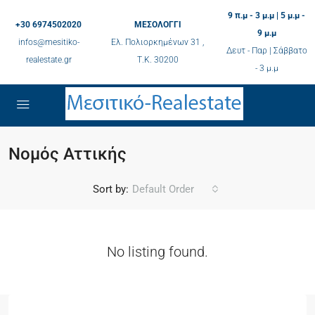
9 π.μ - 3 μ.μ | 5 μ.μ -
+30 6974502020
ΜΕΣΟΛΟΓΓΙ
9 μ.μ
infos@mesitiko-
Ελ. Πολιορκημένων 31 ,
Δευτ - Παρ | Σάββατο
realestate.gr
Τ.K. 30200
- 3 μ.μ
Νομός Αττικής
Sort by:
Default Order
No listing found.